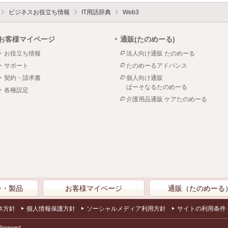
ビジネスお役立ち情報
IT用語辞典
Web3
お客様マイページ
通販(たのめーる)
お役立ち情報
法人向け通販 たのめーる
サポート
たのめーるアドバンス
契約・請求書
個人向け通販
ぱーそなるたのめーる
各種設定
介護用品通販 ケアたのめーる
ン・製品
お客様マイページ
通販（たのめーる
本方針
個人情報保護方針
ソーシャルメディア利用方針
サイトの利用条件
Reserved.