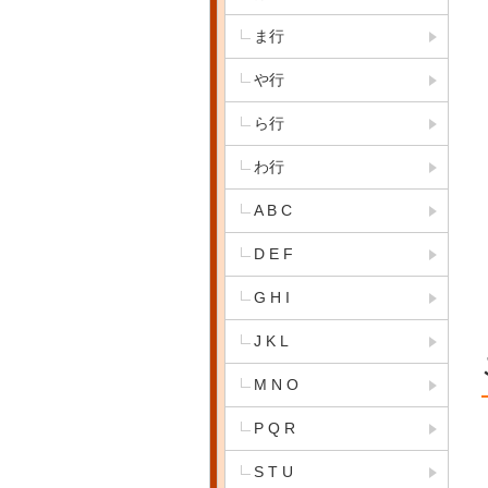
ま行
や行
ら行
わ行
A B C
D E F
G H I
J K L
M N O
P Q R
S T U