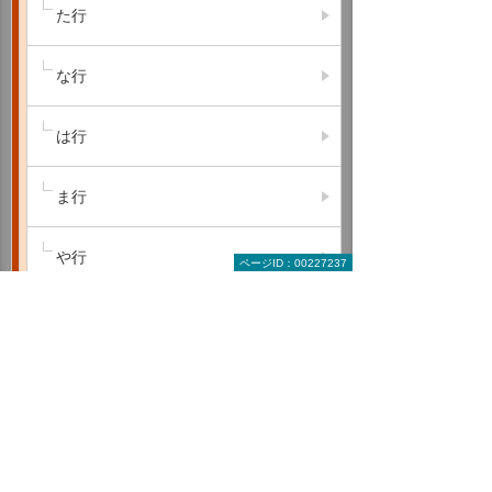
た行
な行
は行
ま行
や行
ページID：00227237
ら行
わ行
A B C