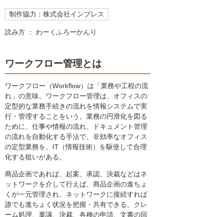
制作協力：株式会社インプレス
読み方 ： わーくふろーかんり
ワークフロー管理とは
ワークフロー（Workflow）は「業務や工程の流
れ」の意味。ワークフロー管理は、オフィスの
定型的な業務手続きの流れを情報システムで実
行・管理することをいう。業務の円滑化を図る
ために、仕事や情報の流れ、ドキュメント管理
の流れを自動化する手法で、非効率なオフィス
の定型業務を、IT（情報技術）を駆使して合理
化する狙いがある。
商品企画であれば、起案、承認、決裁などはネ
ットワークを介して行えば、商品企画の進ちょ
くが一元管理され、ネットワークに接続すれば
誰でも進ちょく状況を把握・共有できる。クレ
ーム処理、稟議、決裁、各種の申請、文書の回