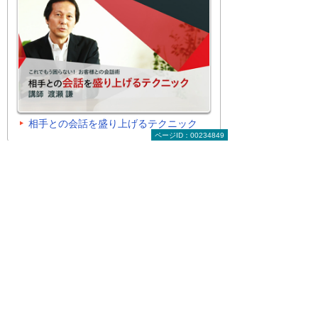
相手との会話を盛り上げるテクニック
ページID：00234849
よく見られている動画
過去2週間のアクセス数のランキングで
す。1日に1回更新しています。
Copilotの活用をもう一度！使い
こなすすべを優しく解説しま
1
位
す！
Microsoft 365 Copilotって使え
る？ 生成AIを活用中の大塚商会