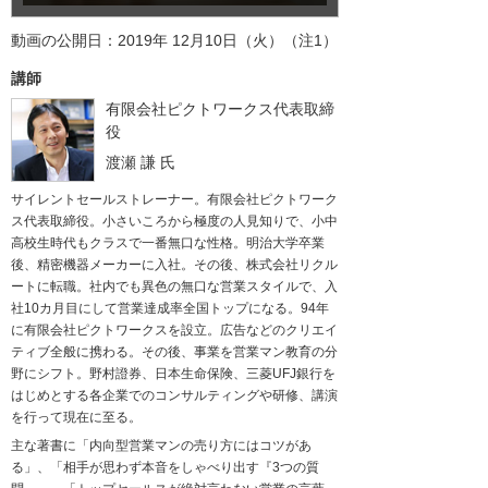
動画の公開日：2019年 12月10日（火）（注1）
講師
有限会社ピクトワークス代表取締
役
渡瀬 謙
氏
サイレントセールストレーナー。有限会社ピクトワーク
ス代表取締役。小さいころから極度の人見知りで、小中
高校生時代もクラスで一番無口な性格。明治大学卒業
後、精密機器メーカーに入社。その後、株式会社リクル
ートに転職。社内でも異色の無口な営業スタイルで、入
社10カ月目にして営業達成率全国トップになる。94年
に有限会社ピクトワークスを設立。広告などのクリエイ
ティブ全般に携わる。その後、事業を営業マン教育の分
野にシフト。野村證券、日本生命保険、三菱UFJ銀行を
はじめとする各企業でのコンサルティングや研修、講演
を行って現在に至る。
主な著書に「内向型営業マンの売り方にはコツがあ
る」、「相手が思わず本音をしゃべり出す『3つの質