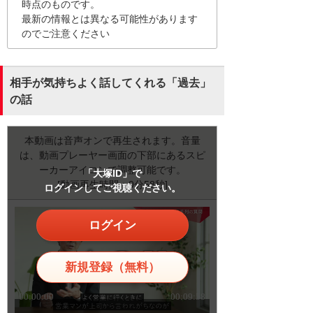
時点のものです。
最新の情報とは異なる可能性があります
のでご注意ください
相手が気持ちよく話してくれる「過去」
の話
本動画は音声オンで再生されます。音量
は、動画プレーヤー画面の下部にあるスピ
ーカーアイコンで調整可能です。
「大塚ID」で
[動画再生時間：9分58秒]
ログインしてご視聴ください。
ログイン
新規登録（無料）