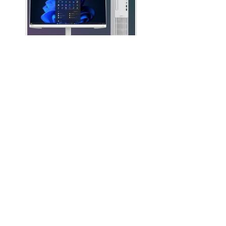
NEC MATE M1T47/L-R タイプML Core i5-14400 メモ
リ16GB 256GB(SSD) PC-M1T47L8G1HZR
マイクロソフト Surface Go 4 10.5型 N200 8GB