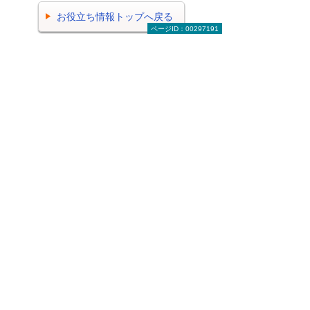
お役立ち情報トップへ戻る
ページID：00297191
ナビゲーションメニュー
ビジネスお役立ち情報
がんばる企業応援マガジン
有識者に聞く 今日から始める経営改革
図解で読みとく 中小企業ビジネスナビ
一歩先への道しるべ ビズボヤージュ
総務・経理・人事コラム
2026年 記事一覧