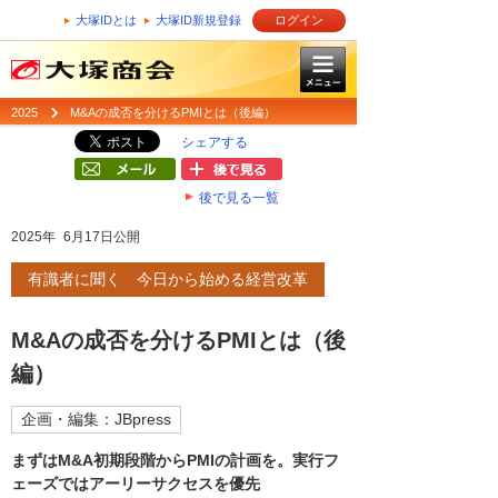
大塚IDとは
大塚ID新規登録
ログイン
2025
M&Aの成否を分けるPMIとは（後編）
シェアする
後で見る一覧
2025年 6月17日公開
有識者に聞く 今日から始める経営改革
M&Aの成否を分けるPMIとは（後
編）
企画・編集：JBpress
まずはM&A初期段階からPMIの計画を。実行フ
ェーズではアーリーサクセスを優先