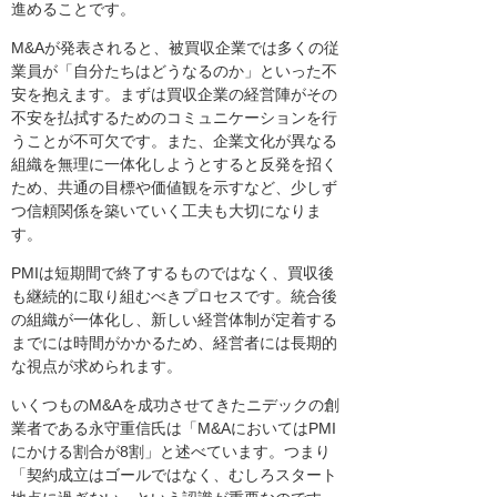
進めることです。
M&Aが発表されると、被買収企業では多くの従
業員が「自分たちはどうなるのか」といった不
安を抱えます。まずは買収企業の経営陣がその
不安を払拭するためのコミュニケーションを行
うことが不可欠です。また、企業文化が異なる
組織を無理に一体化しようとすると反発を招く
ため、共通の目標や価値観を示すなど、少しず
つ信頼関係を築いていく工夫も大切になりま
す。
PMIは短期間で終了するものではなく、買収後
も継続的に取り組むべきプロセスです。統合後
の組織が一体化し、新しい経営体制が定着する
までには時間がかかるため、経営者には長期的
な視点が求められます。
いくつものM&Aを成功させてきたニデックの創
業者である永守重信氏は「M&AにおいてはPMI
にかける割合が8割」と述べています。つまり
「契約成立はゴールではなく、むしろスタート