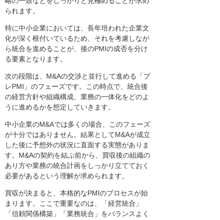
略の一致などをしっかりと見極めることが求め
られます。
特に中小企業においては、長年培われた企業文
化が深く根付いているため、それを考慮しなが
ら統合を進めることが、後のPMIの成否を分け
る要素となります。
次の段階は、M&Aの交渉と並行して進める「プ
レPMI」のフェーズです。この時点で、統合後
の経営方針や組織構成、業務の一体化をどのよ
うに進めるかを想定していきます。
中小企業のM&Aでは多くの場合、このフェーズ
が十分ではありません。結果としてM&Aが成立
した後に予想外の状況に直面する実態がありま
す。M&Aの契約を結ぶ前から、買収後の組織の
あり方や業務の統合計画をしっかり立てておく
必要があるという理解が求められます。
買収が決まると、本格的なPMIのプロセスが始
まります。ここで重要なのは、「経営統合」
「信頼関係構築」「業務統合」をバランスよく