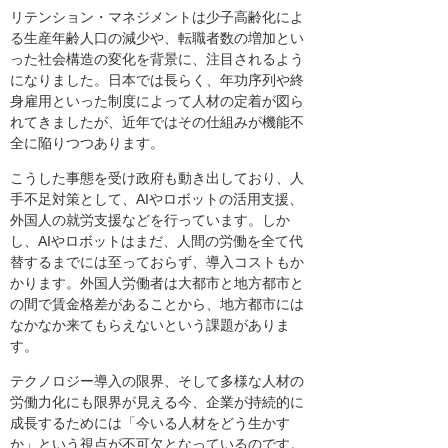
リテンション・マネジメントは少子高齢化によ
る生産年齢人口の減少や、転職者数の増加とい
った社会構造の変化を背景に、注目されるよう
になりました。日本では長らく、年功序列や終
身雇用といった制度によって人材の定着が図ら
れてきましたが、近年ではその仕組みが機能不
全に陥りつつあります。
こうした事態を受け政府も動き出しており、人
手不足対策として、AIやロボットの活用支援、
外国人の就労支援などを行っています。しか
し、AIやロボットはまだ、人間の労働を全て代
替するまでには至っておらず、導入コストもか
かります。外国人労働者は大都市と地方都市と
の間で賃金格差があることから、地方都市には
なかなか来てもらえないという課題がありま
す。
テクノロジー導入の限界、そして多様な人材の
労働力化にも限界が見える今、企業が持続的に
成長するためには「今いる人材をどう生かす
か」という視点が不可欠となっているのです。