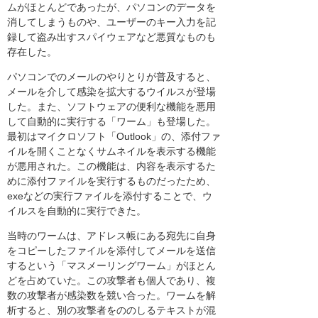
ムがほとんどであったが、パソコンのデータを
消してしまうものや、ユーザーのキー入力を記
録して盗み出すスパイウェアなど悪質なものも
存在した。
パソコンでのメールのやりとりが普及すると、
メールを介して感染を拡大するウイルスが登場
した。また、ソフトウェアの便利な機能を悪用
して自動的に実行する「ワーム」も登場した。
最初はマイクロソフト「Outlook」の、添付ファ
イルを開くことなくサムネイルを表示する機能
が悪用された。この機能は、内容を表示するた
めに添付ファイルを実行するものだったため、
exeなどの実行ファイルを添付することで、ウ
イルスを自動的に実行できた。
当時のワームは、アドレス帳にある宛先に自身
をコピーしたファイルを添付してメールを送信
するという「マスメーリングワーム」がほとん
どを占めていた。この攻撃者も個人であり、複
数の攻撃者が感染数を競い合った。ワームを解
析すると、別の攻撃者をののしるテキストが混