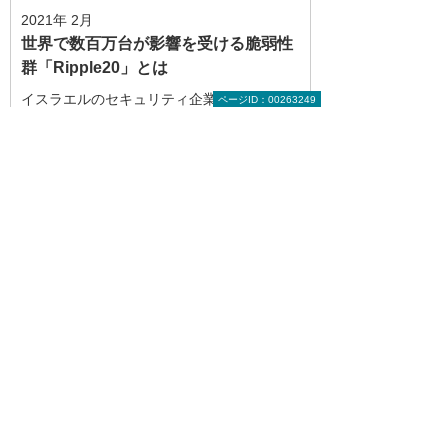
2021年 2月
世界で数百万台が影響を受ける脆弱性
群「Ripple20」とは
イスラエルのセキュリティ企業が、IoT機器
ページID：00263249
に存在する脆弱（ぜいじゃく）性群
「Ripple20」の情報を公開した。米国Treck
社製のソフトウェアに脆弱性が発見された
というもので、本ソフトウェアを搭載する
機器は世界に数百万台あるという。本稿で
は「Ripple20」の詳細と対策方法を紹介す
る。