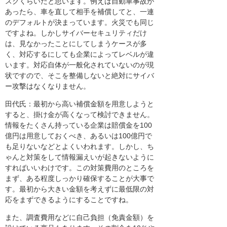
スクくらいだと思います。例えば自動車事故が
あったら、車を直して相手を補償してと、一連
のデフォルトが決まっています。火災でも同じ
ですよね。しかしサイバーセキュリティだけ
は、見なかったことにしてしまうケースが多
く、対応するにしても企業によってレベルが違
います。対応自体が一般化されていないのが現
状ですので、そこを整備しないと絶対にサイバ
ー攻撃はなくなりません。
田代氏：最初から高い補償金額を用意しようと
すると、掛け金が高くなって検討できません。
情報をたくさん持っている企業は賠償金を100
億円は用意しておくべき、あるいは100億円で
も足りないなどとよくいわれます。しかし、ち
ゃんと対策をして情報漏えいが起きないように
すればいいわけです。この対策費用のところを
まず、ある程度しっかり確保することが大事で
す。最初から大きい金額を考えずに最低限の対
応をまずできるようにすることですね。
また、調査費用などに自己負担（免責金額）を