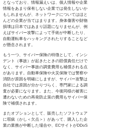
となっており、情報漏えいは、個人情報や企業
情報をあまり保有しない企業では発生しないか
もしれませんが、ネットワークについてはほと
んどの企業が当てはまります。身体傷害や財物
損壊は日本ではあまり話題になりませんが、例
えばサイバー攻撃によって手術が中断したり、
自動運転車をハッキングされたりすることなど
が懸念されます。
もう一つ、サイバー保険の特徴として、インシ
デント（事故）が起きたときの賠償責任だけで
なく、サイバー事故の調査費用も補償される点
があります。自動車保険や火災保険では警察や
消防が原因を明確にしますが、サイバー攻撃は
自社では原因が分かりづらく、専門家による調
査が必要になります。また、今後同様の被害に
遭わないための再発防止策の費用もサイバー保
険で補償されます。
またオプションとして、販売したソフトウェア
に瑕疵（かし＜欠点＞）があって、購入した企
業の業務が中断した場合や、ECサイトがDDoS