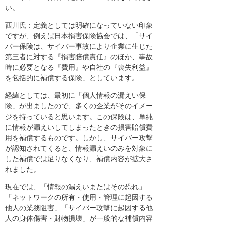
い。
西川氏：定義としては明確になっていない印象
ですが、例えば日本損害保険協会では、「サイ
バー保険は、サイバー事故により企業に生じた
第三者に対する『損害賠償責任』のほか、事故
時に必要となる『費用』や自社の『喪失利益』
を包括的に補償する保険」としています。
経緯としては、最初に「個人情報の漏えい保
険」が出ましたので、多くの企業がそのイメー
ジを持っていると思います。この保険は、単純
に情報が漏えいしてしまったときの損害賠償費
用を補償するものです。しかし、サイバー攻撃
が認知されてくると、情報漏えいのみを対象に
した補償では足りなくなり、補償内容が拡大さ
れました。
現在では、「情報の漏えいまたはその恐れ」
「ネットワークの所有・使用・管理に起因する
他人の業務阻害」「サイバー攻撃に起因する他
人の身体傷害・財物損壊」が一般的な補償内容