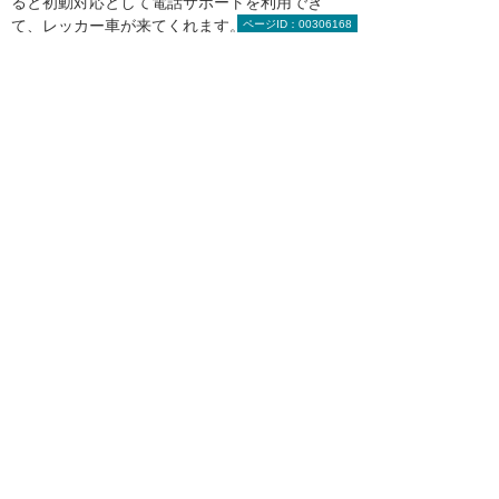
ると初動対応として電話サポートを利用でき
て、レッカー車が来てくれます。サイバーイン
ページID：00306168
シデントの場合は、現場を封鎖して原因を突き
止めることになります。そして、初動対応の後
で相手への補償の話になります。これが私たち
の言うサイバー保険のあるべき姿です。保険に
入っていないと、まず初動対応ができません。
救急車も呼べないし、けが人の治療もできない
ようなものです。安心して病院に駆け込めない
ですよね。おそらく、保険に入っていない人は
高額な医療費を請求されるので病院に行かない
でしょう。保険に入っておくことで、そうした
対応を安心して行えるわけです。
被害を受けた側にとって、コントロールできな
いという意味では、サイバー攻撃は台風や火
事、交通事故に近いと思います。確率的に当た
ってしまったり、対策していても被害が発生し
たりするなど、予想のできない事態ですので、
保険の加入を基本的なこととして考えていただ
くことが大事だと思います。