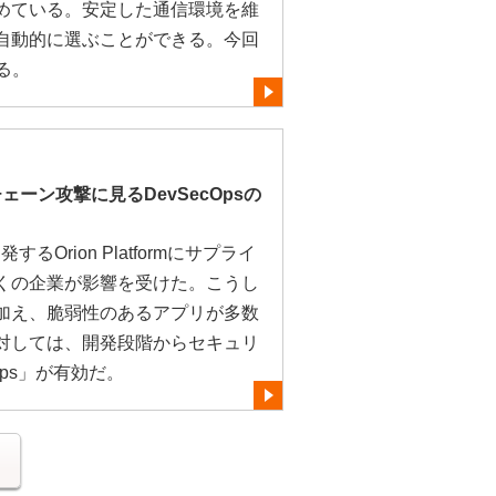
めている。安定した通信環境を維
自動的に選ぶことができる。今回
る。
イチェーン攻撃に見るDevSecOpsの
開発するOrion Platformにサプライ
くの企業が影響を受けた。こうし
加え、脆弱性のあるアプリが多数
対しては、開発段階からセキュリ
Ops」が有効だ。
る