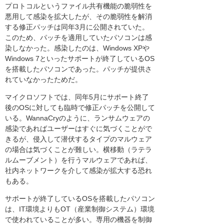
プロトコルというファイル共有機能の脆弱性を
悪用して感染を拡大したが、その脆弱性を解消
する修正パッチは同年3月に公開されていた。
このため、パッチを適用していたパソコンは感
染しなかった。感染したのは、Windows XPや
Windows 7といったサポートが終了しているOS
を搭載したパソコンであった。パッチが提供さ
れていなかったためだ。
マイクロソフトでは、同年5月にサポート終了
後のOSに対しても臨時で修正パッチを公開して
いる。WannaCryのように、ランサムウェアの
感染であればユーザーはすぐに気づくことがで
きるが、侵入して潜伏するタイプのマルウェア
の場合は気づくことが難しい。横移動（ラテラ
ルムーブメント）を行うマルウェアであれば、
社内ネットワークを介して感染が拡大する恐れ
もある。
サポートが終了しているOSを搭載したパソコン
は、IT環境よりもOT（産業制御システム）環境
で使われていることが多い。専用の機器を制御