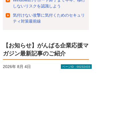
Windowsのサポート終了まで半年、移行
しないリスクを認識しよう
気付けない攻撃に気付くためのセキュリ
ティ対策最前線
【お知らせ】がんばる企業応援マ
ガジン最新記事のご紹介
2026年 8月 4日
ページID：00232433
成功法則をまねするより現実的な「失敗学」
（前編）
2026年 7月28日
基本から考える「休日」
2026年 7月28日
データから学ぶ知的財産権の今。技術力・ブ
ランド保護や資金調達のために