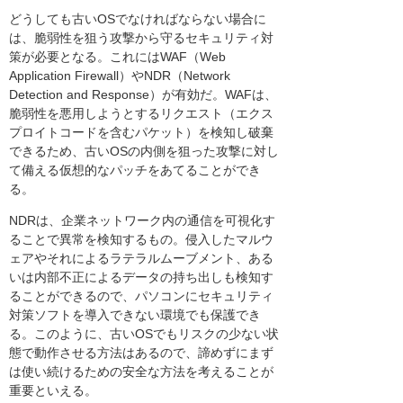
どうしても古いOSでなければならない場合に
は、脆弱性を狙う攻撃から守るセキュリティ対
策が必要となる。これにはWAF（Web
Application Firewall）やNDR（Network
Detection and Response）が有効だ。WAFは、
脆弱性を悪用しようとするリクエスト（エクス
プロイトコードを含むパケット）を検知し破棄
できるため、古いOSの内側を狙った攻撃に対し
て備える仮想的なパッチをあてることができ
る。
NDRは、企業ネットワーク内の通信を可視化す
ることで異常を検知するもの。侵入したマルウ
ェアやそれによるラテラルムーブメント、ある
いは内部不正によるデータの持ち出しも検知す
ることができるので、パソコンにセキュリティ
対策ソフトを導入できない環境でも保護でき
る。このように、古いOSでもリスクの少ない状
態で動作させる方法はあるので、諦めずにまず
は使い続けるための安全な方法を考えることが
重要といえる。