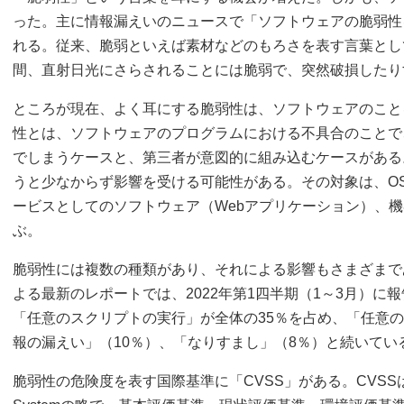
った。主に情報漏えいのニュースで「ソフトウェアの脆弱性
れる。従来、脆弱といえば素材などのもろさを表す言葉とし
間、直射日光にさらされることには脆弱で、突然破損したり
ところが現在、よく耳にする脆弱性は、ソフトウェアのこと
性とは、ソフトウェアのプログラムにおける不具合のことで
でしまうケースと、第三者が意図的に組み込むケースがある
うと少なからず影響を受ける可能性がある。その対象は、O
ービスとしてのソフトウェア（Webアプリケーション）、
ぶ。
脆弱性には複数の種類があり、それによる影響もさまざまであ
よる最新のレポートでは、2022年第1四半期（1～3月）に
「任意のスクリプトの実行」が全体の35％を占め、「任意の
報の漏えい」（10％）、「なりすまし」（8％）と続いてい
脆弱性の危険度を表す国際基準に「CVSS」がある。CVSSはCommon V