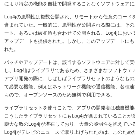
により特定の機能を自社で開発することなくソフトウェアに
Log4jの脆弱性は複数公開され、リモートから任意のコードを実
含まれていた。一般的に、脆弱性が公開される際には、その
ート、あるいは緩和策も合わせて公開される。Log4jにお
アップデートも提供された。しかし、このアップデートにも
れた。
パッチやアップデートは、該当するソフトウェアに対して実
し、Log4jはライブラリであるため、さまざまなソフトウ
アプリ開発の際に、しばしばライブラリセットのようなもの
て必要な機能、例えばネットワーク機能や通信機能、各種連
もので、オープンソースのため無料で利用できる。
ライブラリセットを使うことで、アプリの開発者は独自機能
こうしたライブラリセットにもLog4jが含まれていること
膨大な数のLog4jが潜在しており、大量の脆弱性を抱えて
Log4jがテレビのニュースで取り上げられたのは、このため