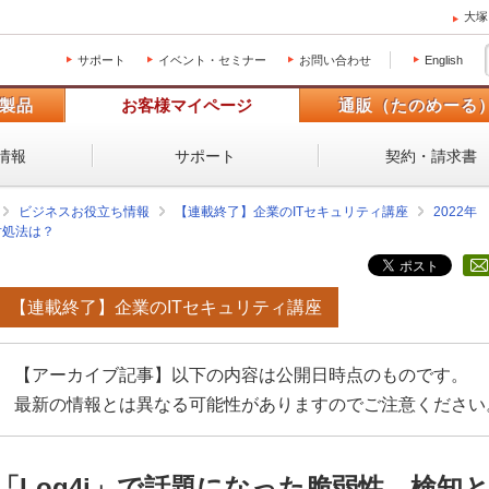
大塚
サポート
イベント・セミナー
お問い合わせ
English
製品
お客様マイページ
通販（たのめーる
情報
サポート
契約・請求書
ビジネスお役立ち情報
【連載終了】企業のITセキュリティ講座
2022年
対処法は？
【連載終了】企業のITセキュリティ講座
【アーカイブ記事】以下の内容は公開日時点のものです。
最新の情報とは異なる可能性がありますのでご注意ください
「Log4j」で話題になった脆弱性、検知