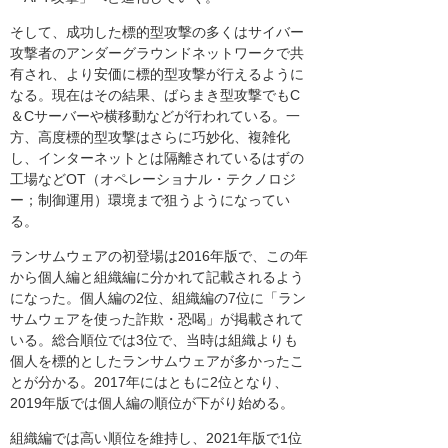
そして、成功した標的型攻撃の多くはサイバー
攻撃者のアンダーグラウンドネットワークで共
有され、より安価に標的型攻撃が行えるように
なる。現在はその結果、ばらまき型攻撃でもC
＆Cサーバーや横移動などが行われている。一
方、高度標的型攻撃はさらに巧妙化、複雑化
し、インターネットとは隔離されているはずの
工場などOT（オペレーショナル・テクノロジ
ー；制御運用）環境まで狙うようになってい
る。
ランサムウェアの初登場は2016年版で、この年
から個人編と組織編に分かれて記載されるよう
になった。個人編の2位、組織編の7位に「ラン
サムウェアを使った詐欺・恐喝」が掲載されて
いる。総合順位では3位で、当時は組織よりも
個人を標的としたランサムウェアが多かったこ
とが分かる。2017年にはともに2位となり、
2019年版では個人編の順位が下がり始める。
組織編では高い順位を維持し、2021年版で1位