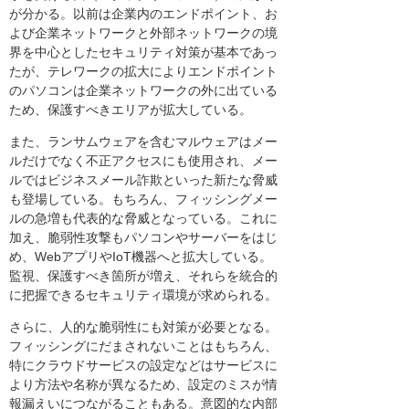
が分かる。以前は企業内のエンドポイント、お
よび企業ネットワークと外部ネットワークの境
界を中心としたセキュリティ対策が基本であっ
たが、テレワークの拡大によりエンドポイント
のパソコンは企業ネットワークの外に出ている
ため、保護すべきエリアが拡大している。
また、ランサムウェアを含むマルウェアはメー
ルだけでなく不正アクセスにも使用され、メー
ルではビジネスメール詐欺といった新たな脅威
も登場している。もちろん、フィッシングメー
ルの急増も代表的な脅威となっている。これに
加え、脆弱性攻撃もパソコンやサーバーをはじ
め、WebアプリやIoT機器へと拡大している。
監視、保護すべき箇所が増え、それらを統合的
に把握できるセキュリティ環境が求められる。
さらに、人的な脆弱性にも対策が必要となる。
フィッシングにだまされないことはもちろん、
特にクラウドサービスの設定などはサービスに
より方法や名称が異なるため、設定のミスが情
報漏えいにつながることもある。意図的な内部