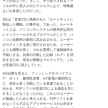
ースが目立った。そして、やり取りされるファ
イルの中に混入されたウイルスにより、情報漏
えいが多発したのだった。
3位は「音楽CDに格納された『ルートキットに
類似した機能』の事件化」であった。ルートキ
ットとは、パソコンのシステムの根本的な部分
にインストールされるプログラムのことで、パ
ソコン起動時の最初に読み込まれる。ユーザー
がログインする前に実行されるため、ユーザー
よりも権限が高く、それを悪用して遠隔操作を
可能にする。自身の行動した記録（ログ）を消
去するため、発見が困難なマルウェアだ。これ
が音楽CDに混入していた。
4位以降を見ると、フィッシングやスパイウェ
ア、ボット、脆弱性攻撃、IoT家電の脆弱性な
ど、現在も多く活動している脅威であることが
分かる。P2Pソフトや音楽CDによる感染を耳に
することがなくなったのは、これらのユーザー
が激減したためと考えられる。P2Pソフトを使
わなくても不正なアプリやサービスがは存在す