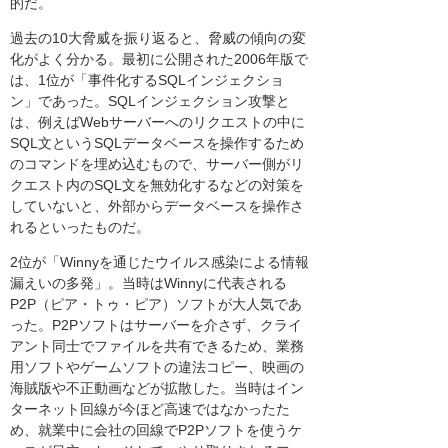
的だ。
過去の10大脅威を振り返ると、脅威の傾向の変
化がよく分かる。最初に公開された2006年版で
は、1位が「事件化するSQLインジェクショ
ン」であった。SQLインジェクション攻撃と
は、例えばWebサーバーへのリクエストの中に
SQL文というSQLデータベースを操作するため
のコマンドを埋め込むもので、サーバー側がリ
クエスト内のSQL文を無効化するなどの対策を
していないと、外部からデータベースを操作さ
れるといったものだ。
2位が「Winnyを通じたウイルス感染による情報
漏えいの多発」。当時はWinnyに代表される
P2P（ピア・トゥ・ピア）ソフトが大人気であ
った。P2Pソフトはサーバーを介さず、クライ
アント同士でファイルを共有できるため、業務
用ソフトやゲームソフトの違法コピー、映画の
海賊版や不正動画などが拡散した。当時はイン
ターネット回線が今ほど高速ではなかったた
め、就業中に会社の回線でP2Pソフトを使うケ