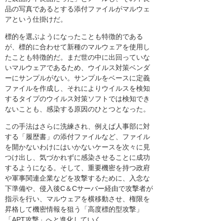
品の写真であるとする添付ファイルがマルウェ
アという仕掛けだ。
標的を選ぶようになったことも特徴的である
が、標的に合わせて新種のマルウェアを使用し
たことも特徴的だ。まだ世の中に出回っていな
いマルウェアであるため、ウイルス対策ベンダ
ーにサンプルがない。サンプルをベースに定義
ファイルを作成し、それによりウイルスを検知
するタイプのウイルス対策ソフトでは検知でき
ないことも、感染する原因のひとつとなった。
この手法はさらに洗練され、例えば人事部に対
する「履歴書」の添付ファイルなど、ファイル
を開かないわけにはいかないケースを次々に見
つけ出し、気づかれずに感染させることに成功
するようになる。そして、重要機密を持つ政府
や軍事関連企業などを攻撃するために、入念な
下準備や、侵入後C＆Cサーバー経由で攻撃者が
指示を行い、マルウェアを横移動させ、権限を
昇格して機密情報を狙う「高度標的型攻撃」
「APT攻撃」へと進化していく。