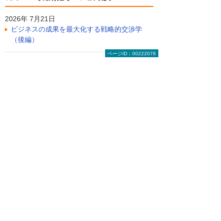
2026年 7月21日
ビジネスの成果を最大化する戦略的交渉学
（後編）
ページID：00222078
2026年 7月14日
サイバー攻撃のダメージを軽減する「サイバ
ー保険」とは
2026年 7月 7日
ビジネスの成果を最大化する戦略的交渉学
（前編）
ライター紹介
吉澤 亨史（ヨシザワ コウジ）