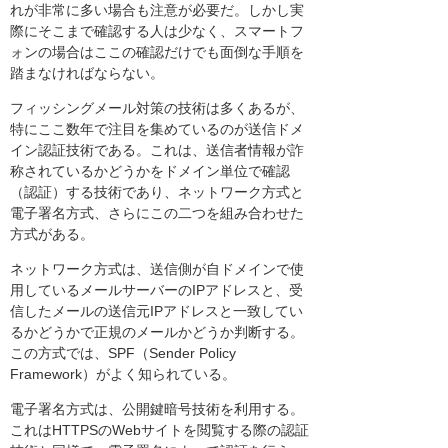
れが非常に多い場合も注意が必要だ。しかし実
際にそこまで確認する人は少なく、スマートフ
ォンの場合はここの確認だけでも面倒な手順を
踏まなければならない。
フィッシングメール対策の技術は多くあるが、
特にここ数年で注目を集めているのが送信ドメ
イン認証技術である。これは、送信者情報が詐
称されているかどうかをドメイン単位で確認
（認証）する技術であり、ネットワーク方式と
電子署名方式、さらにこの二つを組み合わせた
方式がある。
ネットワーク方式は、送信側が自ドメインで使
用しているメールサーバーのIPアドレスと、受
信したメールの送信元IPアドレスと一致してい
るかどうかで正規のメールかどうか判断する。
この方式では、SPF（Sender Policy
Framework）がよく知られている。
電子署名方式は、公開鍵暗号技術を利用する。
これはHTTPSのWebサイトを閲覧する際の認証