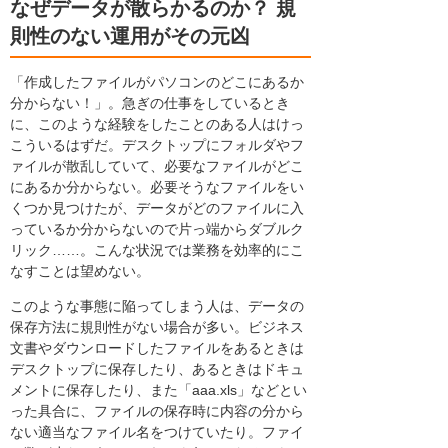
なぜデータが散らかるのか？ 規
則性のない運用がその元凶
「作成したファイルがパソコンのどこにあるか
分からない！」。急ぎの仕事をしているとき
に、このような経験をしたことのある人はけっ
こういるはずだ。デスクトップにフォルダやフ
ァイルが散乱していて、必要なファイルがどこ
にあるか分からない。必要そうなファイルをい
くつか見つけたが、データがどのファイルに入
っているか分からないので片っ端からダブルク
リック……。こんな状況では業務を効率的にこ
なすことは望めない。
このような事態に陥ってしまう人は、データの
保存方法に規則性がない場合が多い。ビジネス
文書やダウンロードしたファイルをあるときは
デスクトップに保存したり、あるときはドキュ
メントに保存したり、また「aaa.xls」などとい
った具合に、ファイルの保存時に内容の分から
ない適当なファイル名をつけていたり。ファイ