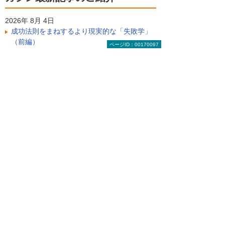
2026年 8月 4日
成功法則をまねするより現実的な「失敗学」
（前編）
ページID：00170097
2026年 7月28日
基本から考える「休日」
2026年 7月28日
データから学ぶ知的財産権の今。技術力・ブ
ランド保護や資金調達のために
ケーブルがないオフィスへ！無線
LAN環境をお試し
Wi-Fi環境管理を大塚商会が365日24時間代
行する「たよれーる らくらくWi-Fi」を大塚