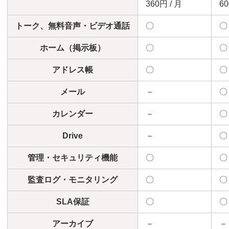
360円 / 月
60
トーク、無料音声・ビデオ通話
〇
〇
ホーム（掲示板）
〇
〇
アドレス帳
〇
〇
メール
－
〇
カレンダー
－
〇
Drive
－
〇
管理・セキュリティ機能
〇
〇
監査ログ・モニタリング
〇
〇
SLA保証
〇
〇
アーカイブ
－
－