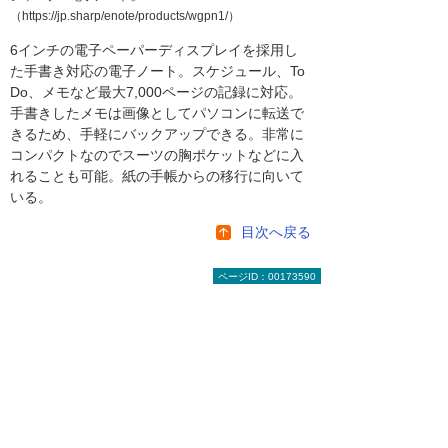
（https://jp.sharp/enote/products/wgpn1/）
6インチの電子ペーパーディスプレイを採用し
た手書き対応の電子ノート。スケジュール、To
Do、メモなど最大7,000ページの記録に対応。
手書きしたメモは画像としてパソコンに転送で
きるため、手軽にバックアップできる。非常に
コンパクトなのでスーツの胸ポケットなどに入
れることも可能。紙の手帳からの移行に向いて
いる。
目次へ戻る
ページID：00173590
【お知らせ】がんばる企業応援マ
ガジン最新記事のご紹介
2026年 8月 4日
成功法則をまねするより現実的な「失敗学」
（前編）