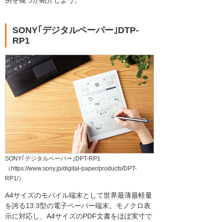
例を幾つか紹介しよう。
SONY｢デジタルペーパー｣DTP-
RP1
SONY｢デジタルペーパー｣DPT-RP1
（https://www.sony.jp/digital-paper/products/DPT-
RP1/）
A4サイズのモバイル端末として世界最薄最軽量
を誇る13.3型の電子ペーパー端末。モノクロ表
示に対応し、A4サイズのPDF文書をほぼ実寸で