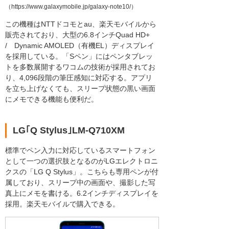
（https://www.galaxymobile.jp/galaxy-note10/）
この機種はNTTドコモとau、楽天モバイルから
販売されており、大型の6.8インチQuad HD+
/ Dynamic AMOLED（有機EL）ディスプレイ
を採用している。「Sペン」にはペンタブレッ
トを多数展開するワコムの技術が採用されてお
り、4,096段階の筆圧感知に対応する。アプリ
を立ち上げなくても、スリープ状態の黒い画面
にメモできる機能も便利だ。
LG｢Q Stylus｣LM-Q710XM
標準でペン入力に対応しているスマートフォン
として一つの選択肢となるのがLGエレクトロニ
クスの「LG Q Stylus」。こちらも専用ペンが付
属しており、スリープ中の画面や、撮影した写
真上にメモを書ける。6.2インチディスプレイを
採用。楽天モバイルで購入できる。