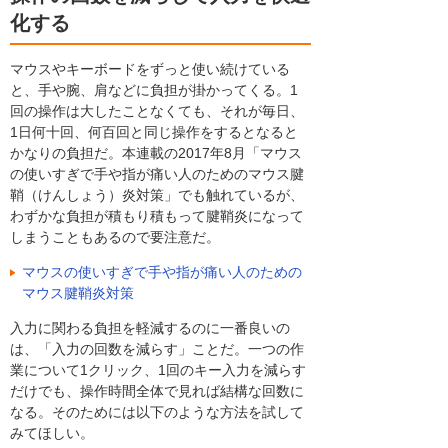
化する
マウスやキーボードをずっと使い続けている
と、手や腕、肩などに負担が掛かってくる。1
回の操作は大したことなくても、それが毎日、
1日何十回、何百回と同じ操作をするとなると
かなりの負担だ。本連載の2017年8月「マウス
の使いすぎで手や指が痛い人のためのマウス腱
鞘（けんしょう）炎対策」でも触れているが、
わずかな負担が積もり積もって腱鞘炎になって
しまうこともあるので要注意だ。
マウスの使いすぎで手や指が痛い人のための
マウス腱鞘炎対策
入力に関わる負担を軽減するのに一番良いの
は、「入力の回数を減らす」ことだ。一つの作
業について1クリック、1回のキー入力を減らす
だけでも、操作時間全体で見れば結構な回数に
なる。そのためには以下のような方法を試して
みてほしい。