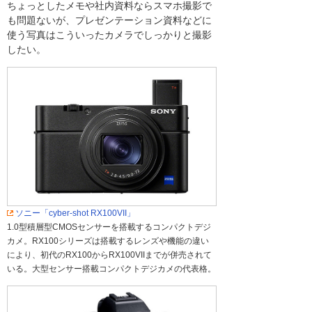
ちょっとしたメモや社内資料ならスマホ撮影で
も問題ないが、プレゼンテーション資料などに
使う写真はこういったカメラでしっかりと撮影
したい。
ソニー「cyber-shot RX100VII」
1.0型積層型CMOSセンサーを搭載するコンパクトデジ
カメ。RX100シリーズは搭載するレンズや機能の違い
により、初代のRX100からRX100VIIまでが併売されて
いる。大型センサー搭載コンパクトデジカメの代表格。