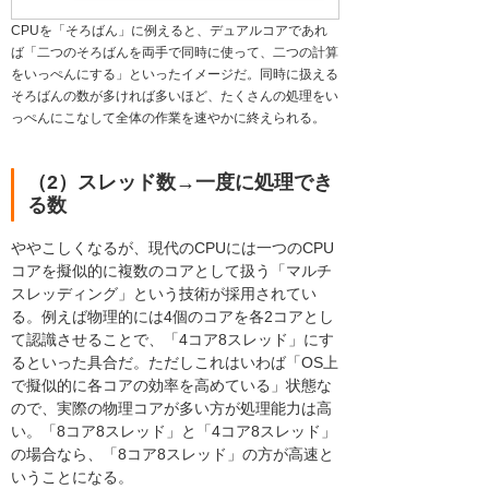
CPUを「そろばん」に例えると、デュアルコアであれ
ば「二つのそろばんを両手で同時に使って、二つの計算
をいっぺんにする」といったイメージだ。同時に扱える
そろばんの数が多ければ多いほど、たくさんの処理をい
っぺんにこなして全体の作業を速やかに終えられる。
（2）スレッド数→一度に処理でき
る数
ややこしくなるが、現代のCPUには一つのCPU
コアを擬似的に複数のコアとして扱う「マルチ
スレッディング」という技術が採用されてい
る。例えば物理的には4個のコアを各2コアとし
て認識させることで、「4コア8スレッド」にす
るといった具合だ。ただしこれはいわば「OS上
で擬似的に各コアの効率を高めている」状態な
ので、実際の物理コアが多い方が処理能力は高
い。「8コア8スレッド」と「4コア8スレッド」
の場合なら、「8コア8スレッド」の方が高速と
いうことになる。