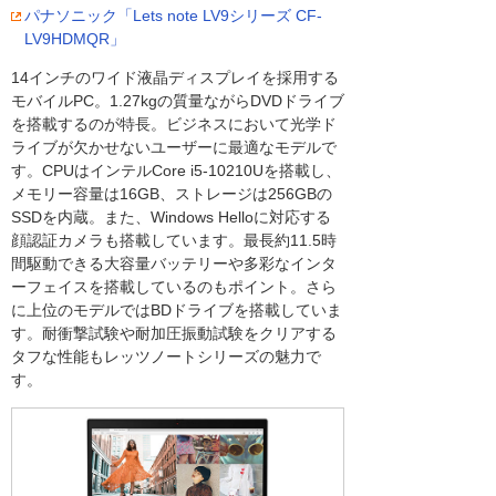
パナソニック「Lets note LV9シリーズ CF-
LV9HDMQR」
14インチのワイド液晶ディスプレイを採用する
モバイルPC。1.27kgの質量ながらDVDドライブ
を搭載するのが特長。ビジネスにおいて光学ド
ライブが欠かせないユーザーに最適なモデルで
す。CPUはインテルCore i5-10210Uを搭載し、
メモリー容量は16GB、ストレージは256GBの
SSDを内蔵。また、Windows Helloに対応する
顔認証カメラも搭載しています。最長約11.5時
間駆動できる大容量バッテリーや多彩なインタ
ーフェイスを搭載しているのもポイント。さら
に上位のモデルではBDドライブを搭載していま
す。耐衝撃試験や耐加圧振動試験をクリアする
タフな性能もレッツノートシリーズの魅力で
す。