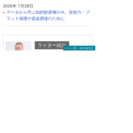
2026年 7月28日
データから学ぶ知的財産権の今。技術力・ブ
ランド保護や資金調達のために
ライター紹介
ページID：00199322
コヤマタカヒロ
1973年生まれ。PC、IT関連から家電製品全
般まで造詣が深く、製品やビジネスを専門的
ではなく一般の方が分かるように解説するス
タンスで執筆活動を展開している。雑誌や
Webに連載多数。