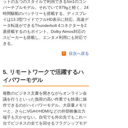
ットの五つのスタイルで利用できる5in1のコン
バーチブルモデル。それでいて979gと軽く、24
時間駆動のバッテリーも搭載する。ディスプレ
イは13.3型ワイドでフルHD表示に対応。高速デ
ータ転送ができるThunderbolt 4コネクターを2
基搭載するのもポイント。Dolby Atmos対応の
スピーカーも搭載し、エンタメ利用にも対応で
きる。
目次へ戻る
5. リモートワークで活躍するハ
イパワーモデル
複数のビジネス文書を開きながらオンライン会
議を行うといった負荷の高い作業でも快適に操
作できるのがハイパワーモデル。大容量メモリ
ーと、さらにVGAやHDMIなどの外部映像出力
端子も欠かせない。自宅でも外出先でもこれ一
台でビジネスの全てを回せるフラグシップモデ