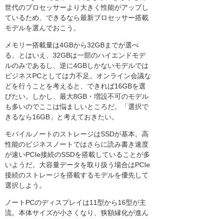
世代のプロセッサーより大きく性能がアップし
ているため、できるなら最新プロセッサー搭載
モデルを選んでおこう。
メモリー搭載量は4GBから32GBまでが選べ
る。とはいえ、32GBは一部のハイエンドモデ
ルのみであるし、逆に4GBしかないモデルでは
ビジネスPCとしては力不足。オンライン会議な
どを行うことを考えると、できれば16GBを選
びたい。しかし、最大8GB・増設不可のモデル
も多いのでここは悩ましいところだ。「選択で
きるなら16GB」と考えておきたい。
モバイルノートのストレージはSSDが基本。高
性能のビジネスノートではさらに読み書き速度
が速いPCIe接続のSSDを搭載していることが多
いようだ。大容量データを取り扱う場合はPCIe
接続のストレージを搭載するモデルを優先して
選択しよう。
ノートPCのディスプレイは11型から16型が主
流。本体サイズが小さくなり、狭額縁化が進ん