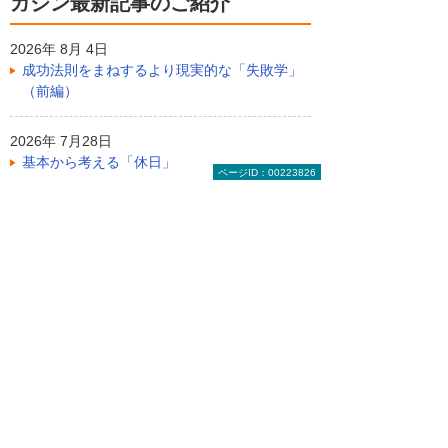
ガジン最新記事のご紹介
2026年 8月 4日
成功法則をまねするより現実的な「失敗学」
（前編）
2026年 7月28日
基本から考える「休日」
ページID：00223826
2026年 7月28日
データから学ぶ知的財産権の今。技術力・ブ
ランド保護や資金調達のために
ライター紹介
芝田隆広
1972年東京都生。DOS/Vパソコン専門誌の