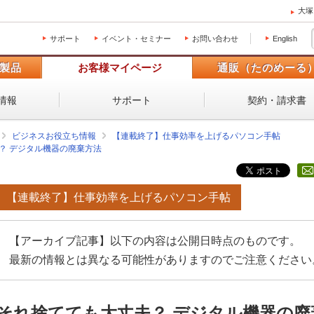
大塚
サポート
イベント・セミナー
お問い合わせ
English
製品
お客様マイページ
通販（たのめーる
情報
サポート
契約・請求書
ビジネスお役立ち情報
【連載終了】仕事効率を上げるパソコン手帖
？ デジタル機器の廃棄方法
【連載終了】仕事効率を上げるパソコン手帖
【アーカイブ記事】以下の内容は公開日時点のものです。
最新の情報とは異なる可能性がありますのでご注意ください
それ捨てても大丈夫？ デジタル機器の廃