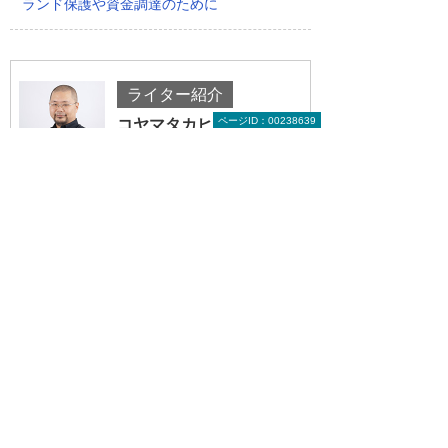
ランド保護や資金調達のために
ライター紹介
ページID：00238639
コヤマタカヒロ
1973年生まれ。PC、IT関連から家電製品全
般まで造詣が深く、製品やビジネスを専門的
ではなく一般の方が分かるように解説するス
タンスで執筆活動を展開している。雑誌や
Webに連載多数。
前へ
次へ
それ捨てても
Windows 11
大丈夫？ デ
をカスタマイ