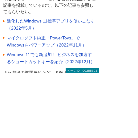
記事を掲載しているので、以下の記事も参照し
てもらいたい。
進化したWindows 11標準アプリを使いこなす
（2022年5月）
マイクロソフト純正「PowerToys」で
Windowsをパワーアップ（2022年11月）
Windows 11でも新追加！ ビジネスを加速す
るショートカットキーを紹介（2022年12月）
ページID：00255804
また職場の部署単位など、多数のマシンを
Windows 11に乗り換えるのであれば、専門のサ
ービスを利用するのも良いだろう。「Windows
11導入支援サービス」などを利用すれば、最新
のWindows 11環境へとスムーズに移行できるは
ずだ。
大塚商会「Windows 11 導入支援サービス」
Copilot for Microsoft 365