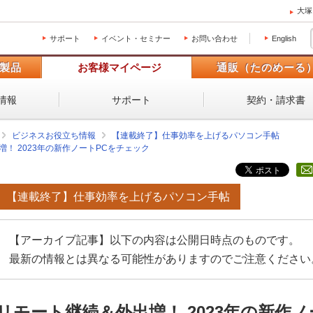
大塚
サポート
イベント・セミナー
お問い合わせ
English
製品
お客様マイページ
通販（たのめーる
情報
サポート
契約・請求書
ビジネスお役立ち情報
【連載終了】仕事効率を上げるパソコン手帖
！ 2023年の新作ノートPCをチェック
【連載終了】仕事効率を上げるパソコン手帖
【アーカイブ記事】以下の内容は公開日時点のものです。
最新の情報とは異なる可能性がありますのでご注意ください
リモート継続＆外出増！ 2023年の新作