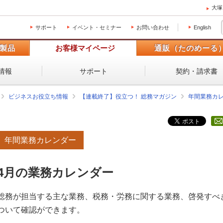
大塚
サポート
イベント・セミナー
お問い合わせ
English
製品
お客様マイページ
通販（たのめーる
情報
サポート
契約・請求書
ビジネスお役立ち情報
【連載終了】役立つ！ 総務マガジン
年間業務カ
年間業務カレンダー
4月の業務カレンダー
総務が担当する主な業務、税務・労務に関する業務、啓発すべ
ついて確認ができます。