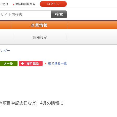
ログイン
IDとは
大塚ID新規登録
）
企業情報
各種設定
レンダー
後で見る一覧
き項目や記念日など、4月の情報に