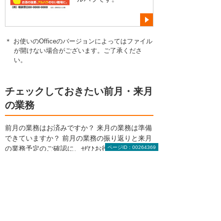
＊ お使いのOfficeのバージョンによってはファイル
が開けない場合がございます。ご了承くださ
い。
チェックしておきたい前月・来月
の業務
前月の業務はお済みですか？ 来月の業務は準備
できていますか？ 前月の業務の振り返りと来月
の業務予定のご確認に、ぜひお役立てくださ
ページID：00264369
い。
11月の年間業務カレンダー
1月の年間業務カレンダー