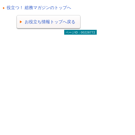
役立つ！ 総務マガジンのトップへ
お役立ち情報トップへ戻る
ページID：00228772
ナビゲーションメニュー
ビジネスお役立ち情報
がんばる企業応援マガジン
即効！ ITライブラリー
トラブル解決！ 情シスの現場
ポスターダウンロード
テンプレート・業務書式 ダウンロード