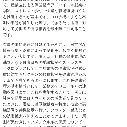
て、産業医による保健指導アドバイスや残業の
削減、ストレスの少ない快適な職場環境づくり
を推進するのが基本です。コロナ禍のような不
測の事態が発生した際は、できるだけ迅速に対
応して労働者の健康被害を最小限に抑えること
です。
有事の際に迅速に対処するためには、日常的な
情報収集・蓄積によって変化をいち早く察知す
ることが大切です。例えば、社員の健康管理の
基本となる健康診断の受診状況やストレスチェ
ックにプラスして、同居家族の健康状況や感染
症に対するワクチンの接種状況を健康管理シス
テムで管理できるようにします。これを健康管
理の基本情報として、業務スケジュールとの連
動を図ります。これを実施することで、例えば
社内で新型コロナウイルスの感染者が見つかっ
たときに、迅速に濃厚接触者を特定し検査の実
施誘導や待機指示を行い、クラスター感染など
の被害拡大を抑えることができます。また、周
囲が気付きにくいメンタル系の疾患について