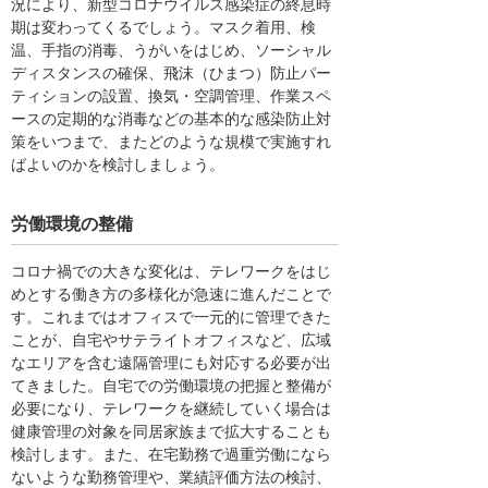
況により、新型コロナウイルス感染症の終息時
期は変わってくるでしょう。マスク着用、検
温、手指の消毒、うがいをはじめ、ソーシャル
ディスタンスの確保、飛沫（ひまつ）防止パー
ティションの設置、換気・空調管理、作業スペ
ースの定期的な消毒などの基本的な感染防止対
策をいつまで、またどのような規模で実施すれ
ばよいのかを検討しましょう。
労働環境の整備
コロナ禍での大きな変化は、テレワークをはじ
めとする働き方の多様化が急速に進んだことで
す。これまではオフィスで一元的に管理できた
ことが、自宅やサテライトオフィスなど、広域
なエリアを含む遠隔管理にも対応する必要が出
てきました。自宅での労働環境の把握と整備が
必要になり、テレワークを継続していく場合は
健康管理の対象を同居家族まで拡大することも
検討します。また、在宅勤務で過重労働になら
ないような勤務管理や、業績評価方法の検討、