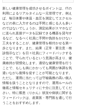
新しい健康管理を成功させるポイントは、ITの
利用によるリアルタイムな一元管理です。例え
ば、毎日体重や体温・血圧を測定してエクセル
などの表に入力するのは手間と感じる人も多い
のではないでしょうか。測定結果がスマホなど
に送られ直接データを記録できる機器を貸与す
るなど、なるべく社員に手間や負担をかけない
工夫をすることが、健康管理を根付かせる第一
歩となります。また、結果（正常・要注意・検
診指示など）を日々社員にフィードバックする
ことで、守られているという意識が高まり、健
康維持が習慣化します。適切な健康管理を行う
ことで、もしも病にかかっても周囲が体調を気
遣いながら復帰を促すことが可能となります。
ただし、運用に当たっては守秘義務の高い個人
情報を扱うこととなりますので、運用ルールの
徹底と情報セキュリティに十分に注意してくだ
さい。特に罹患（りかん）状況や病状に関する
フィードバックは、産業医・専門医を通して行
うことをおすすめします。