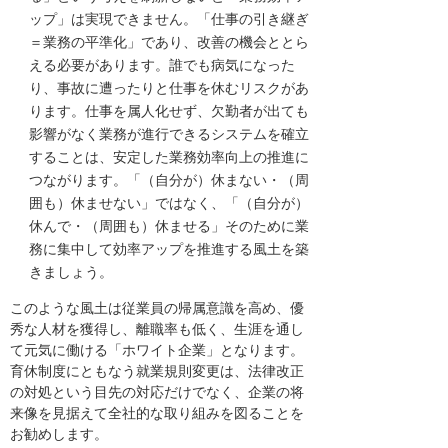
ップ」は実現できません。「仕事の引き継ぎ
＝業務の平準化」であり、改善の機会ととら
える必要があります。誰でも病気になった
り、事故に遭ったりと仕事を休むリスクがあ
ります。仕事を属人化せず、欠勤者が出ても
影響がなく業務が進行できるシステムを確立
することは、安定した業務効率向上の推進に
つながります。「（自分が）休まない・（周
囲も）休ませない」ではなく、「（自分が）
休んで・（周囲も）休ませる」そのために業
務に集中して効率アップを推進する風土を築
きましょう。
このような風土は従業員の帰属意識を高め、優
秀な人材を獲得し、離職率も低く、生涯を通し
て元気に働ける「ホワイト企業」となります。
育休制度にともなう就業規則変更は、法律改正
の対処という目先の対応だけでなく、企業の将
来像を見据えて全社的な取り組みを図ることを
お勧めします。