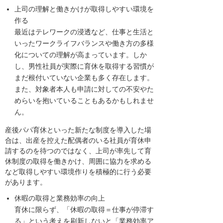
上司の理解と働きかけが取得しやすい環境を
作る
最近はテレワークの浸透など、仕事と生活と
いったワークライフバランスや働き方の多様
化についての理解が高まっています。しか
し、男性社員が実際に育休を取得する習慣が
まだ根付いていない企業も多く存在します。
また、対象者本人も申請に対しての不安やた
めらいを抱いていることもあるかもしれませ
ん。
産後パパ育休といった新たな制度を導入した場
合は、出産を控えた配偶者のいる社員が育休申
請するのを待つのではなく、上司が率先して育
休制度の取得を働きかけ、周囲に協力を求める
など取得しやすい環境作りを積極的に行う必要
があります。
休暇の取得と業務効率の向上
育休に限らず、「休暇の取得＝仕事が停滞す
る」という考えを刷新しないと「業務効率ア