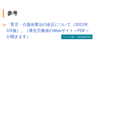
参考
「育児・介護休業法の改正について（2022年
3月版）」（厚生労働省のWebサイト＜PDF＞
が開きます）
ページID：00246510
目次へ戻る
4. 家庭と仕事の両立を推進する
テレワーク環境
電子帳簿保存法への対応