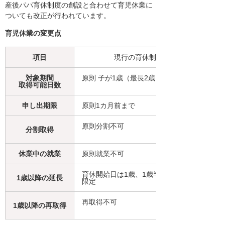
産後パパ育休制度の創設と合わせて育児休業に
ついても改正が行われています。
育児休業の変更点
項目
現行の育休制度
対象期間
原則 子が1歳（最長2歳）まで
取得可能日数
申し出期限
原則1カ月前まで
原則分割不可
分割取得
休業中の就業
原則就業不可
育休開始日は1歳、1歳半の時点に
1歳以降の延長
限定
再取得不可
1歳以降の再取得