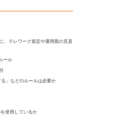
に、テレワーク規定や運用面の見直
ルール
別
する」などのルールは必要か
のを使用しているか