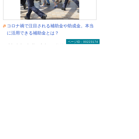
コロナ禍で注目される補助金や助成金。本当
に活用できる補助金とは？
ページID：00223174
＊本記事中に記載の肩書きや数値、社名、固有名
詞、掲載の図版内容等は公開時点のものです。
目次へ戻る
【お知らせ】がんばる企業応援マ
ガジン最新記事のご紹介
2026年 8月 4日
成功法則をまねするより現実的な「失敗学」
（前編）
2026年 7月28日