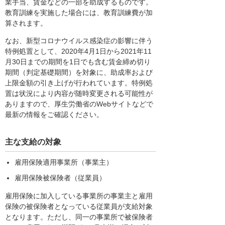
業手当、賃金などの一部を助成するものです。
教育訓練を実施した場合には、教育訓練費が加
算されます。
なお、新型コロナウイルス感染症の影響に伴う
特例処置として、2020年4月1日から2021年11
月30日までの期間を1日でも含む賃金締め切り
期間（判定基礎期間）を対象に、助成率および
上限金額の引き上げが行われています。特例処
置は状況により内容が随時変更される可能性が
ありますので、厚生労働省のWebサイトなどで
最新の情報をご確認ください。
主な支給の対象
雇用保険適用事業所（事業主）
雇用保険被保険者（従業員）
雇用保険に加入している事業所の事業主と雇用
保険の被保険者となっている従業員が支給対象
となります。ただし、同一の事業所で被保険者