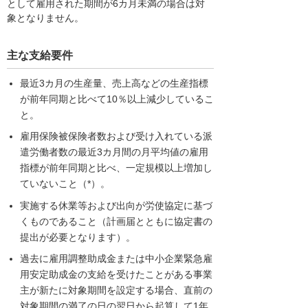
として雇用された期間が6カ月未満の場合は対
象となりません。
主な支給要件
最近3カ月の生産量、売上高などの生産指標
が前年同期と比べて10％以上減少しているこ
と。
雇用保険被保険者数および受け入れている派
遣労働者数の最近3カ月間の月平均値の雇用
指標が前年同期と比べ、一定規模以上増加し
ていないこと（*）。
実施する休業等および出向が労使協定に基づ
くものであること（計画届とともに協定書の
提出が必要となります）。
過去に雇用調整助成金または中小企業緊急雇
用安定助成金の支給を受けたことがある事業
主が新たに対象期間を設定する場合、直前の
対象期間の満了の日の翌日から起算して1年