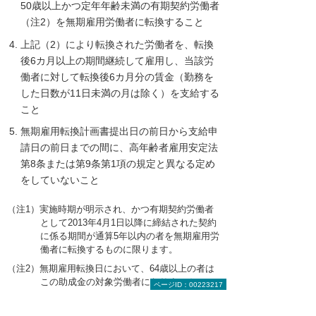
50歳以上かつ定年年齢未満の有期契約労働者
（注2）を無期雇用労働者に転換すること
上記（2）により転換された労働者を、転換
後6カ月以上の期間継続して雇用し、当該労
働者に対して転換後6カ月分の賃金（勤務を
した日数が11日未満の月は除く）を支給する
こと
無期雇用転換計画書提出日の前日から支給申
請日の前日までの間に、高年齢者雇用安定法
第8条または第9条第1項の規定と異なる定め
をしていないこと
（注1）実施時期が明示され、かつ有期契約労働者
として2013年4月1日以降に締結された契約
に係る期間が通算5年以内の者を無期雇用労
働者に転換するものに限ります。
（注2）無期雇用転換日において、64歳以上の者は
この助成金の対象労働者になりません。
ページID：00223217