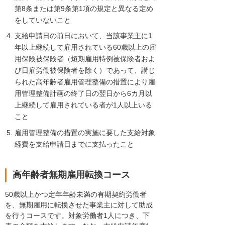
第8条または第9条第1項の規定と異なる定め
をしていないこと
支給申請日の前日において、当該事業主に1
年以上継続して雇用されている60歳以上の雇
用保険被保険者（短期雇用特例被保険者およ
び日雇労働被保険者を除く）であって、講じ
られた高年齢者雇用管理整備の措置により雇
用管理整備計画の終了日の翌日から6カ月以
上継続して雇用されている者が1人以上いる
こと
雇用管理整備の措置の実施に要した支給対象
経費を支給申請日までに支払ったこと
高年齢者無期雇用転換コース
50歳以上かつ定年年齢未満の有期契約労働者
を、無期雇用に転換させた事業主に対して助成
を行うコースです。対象労働者1人につき、下