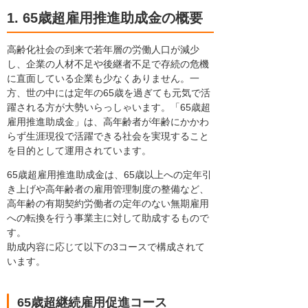
1. 65歳超雇用推進助成金の概要
高齢化社会の到来で若年層の労働人口が減少
し、企業の人材不足や後継者不足で存続の危機
に直面している企業も少なくありません。一
方、世の中には定年の65歳を過ぎても元気で活
躍される方が大勢いらっしゃいます。「65歳超
雇用推進助成金」は、高年齢者が年齢にかかわ
らず生涯現役で活躍できる社会を実現すること
を目的として運用されています。
65歳超雇用推進助成金は、65歳以上への定年引
き上げや高年齢者の雇用管理制度の整備など、
高年齢の有期契約労働者の定年のない無期雇用
への転換を行う事業主に対して助成するもので
す。
助成内容に応じて以下の3コースで構成されて
います。
65歳超継続雇用促進コース