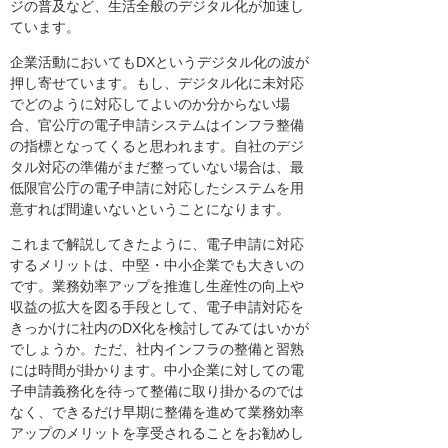
ジの普及など、生活全般のデジタル化が加速し
ています。
企業活動においてもDXというデジタル化の波が
押し寄せています。もし、デジタル化に未対応
でどのように対応してよいのか分からない場
合、官公庁の電子申請システムはインフラ整備
の指標となってくると思われます。自社のデジ
タル対応の準備がまだ整っていない場合は、最
低限官公庁の電子申請に対応したシステムを用
意すれば間違いないということになります。
これまで解説してきたように、電子申請に対応
するメリットは、中堅・中小企業でも大きいの
です。業務効率アップを推進し生産性の向上や
収益の拡大を図る手段として、電子申請対応を
きっかけに社内のDX化を検討してみてはいかが
でしょうか。ただ、社内インフラの整備と習熟
には時間が掛かります。中小企業に対しての電
子申請義務化を待って整備に取り掛かるのでは
なく、できるだけ早期に整備を進めて業務効率
アップのメリットを享受されることをお勧めし