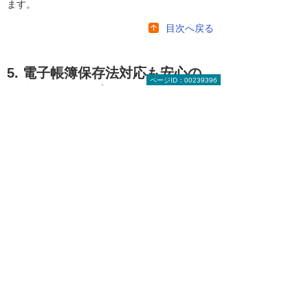
ます。
目次へ戻る
5. 電子帳簿保存法対応も安心の
ページID：00239396
統合型グループウェア
統合型グループウェア eValue V
2nd Edition
「eValue V」シリーズは企業のグループワーク
に必要な機能を網羅した統合型グループウェア
です。改正電子帳簿保存法へ対応しており、
「SMILE V」と連携することでオフィス業務を
まるごと支援できます。また、大塚商会では、
電帳法の「国税関係書類のスキャナー保存」と
「電子取引データ保存」を実施するにあたり、
企業の適正なデータ保存を行うために必要な社
内規定のサンプルをご提供しています。