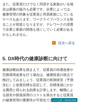
また、従業員だけでなく同居する家族がいる場
合は家族の協力も必要です。企業によっては、
健康管理の対象を従業員と同居家族にしている
ケースもあります。ワークライフバランスを取
ることが前提となりますが、テレワークの浸透
で企業と家庭の関係も強くしていく必要がある
かもしれません。
目次へ戻る
5. DX時代の健康診断に向けて
健康診断結果を踏まえて、従業員の待遇改善や
労務環境改善を行う場合は、健康投資の視点で
検討してみましょう。従業員の疾病状況（予測
含む）と改善目標を設定して、目標達成にかか
る費用と得られる効果を計算します。離職によ
る損失や新規採用のコストを算出すると従業員
の健康管理の重要性が可視化できるかもしれま
ページID：00241240
せん。また、デジタル化についてはIT関連の補