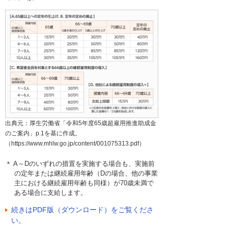
出典元：厚生労働省「令和5年度65歳超雇用推進助成金
のご案内」p.1を基に作成。
（
https://www.mhlw.go.jp/content/001075313.pdf
）
＊ A～Dのいずれの措置を実施する場合も、実施前
の定年または継続雇用年齢（Dの場合、他の事業
主における継続雇用年齢も同様）が70歳未満で
ある場合に支給します。
続きはPDF版（ダウンロード）をご覧くださ
い。