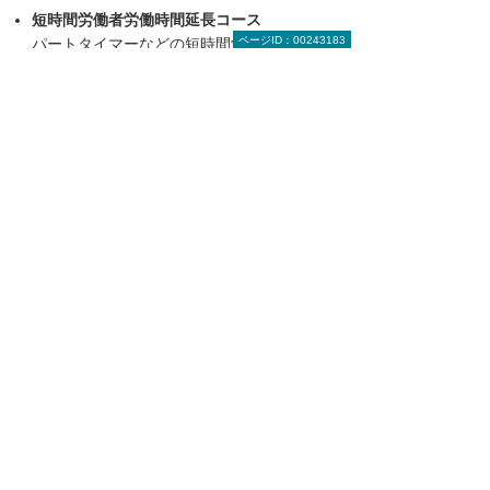
短時間労働者労働時間延長コース
ページID：00243183
パートタイマーなどの短時間労働者の週所定
労働時間を延長するとともに待遇の改善を図
り、新たに社会保険を適用した場合に助成さ
れます。非正規雇用関連の助成金活用に当た
っては、事前に管轄する各都道府県の労働
局・ハローワークに、労働組合などの社員代
表の意見を聞いて作成した「キャリアアップ
計画書」を提出し、相談・認定を受けること
が必要です。また、不正受給を防止するため
に、受給の決定に際して事業所の実施調査が
予告なく行われる場合があります。
続きはPDF版（ダウンロード）をご覧くださ
い。
＊ 本記事中に記載の肩書や数値、社名、固有名
詞、掲載の図版内容などは公開時点のもので
す。
目次へ戻る