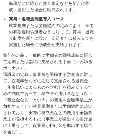
職務などに応じた賃金規定などを新たに作
成・運用した場合に助成されます。
賞与・退職金制度導入コース
就業規則または労働協約の定めにより、全て
の有期雇用労働者などに対して、賞与・退職
金制度を新たに設け、支給または積み立てを
実施した場合に助成金が支給されます。
賞与の定義：一般的に労働者の勤務成績に応じ
て定期または臨時に支給される手当（いわゆる
ボーナス）。
退職金の定義：事業所を退職する労働者に対し
て、在職年数などに応じて支給される退職金
（年金払いによるものを含む）を積み立てるた
めの制度であって、積立金や掛け金など（以下
「積立金など」という）の費用を全額事業主が
負担することが就業規則または労働協約に規定
されており、実際に積立金などの費用を全額事
業主が負担するもの（事業主が拠出する掛け金
に上乗せして、従業員が掛け金を拠出する場合
を含む）。