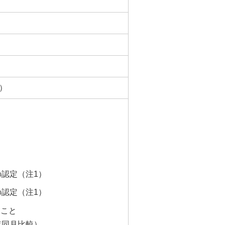
ど）
の認定（注1）
の認定（注1）
ること
年同月比較）