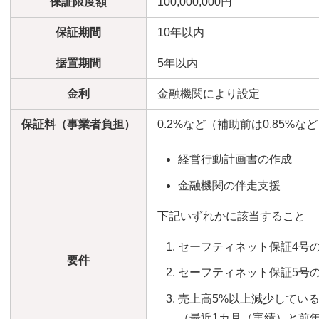
保証限度額
100,000,000円
保証期間
10年以内
据置期間
5年以内
金利
金融機関により設定
保証料（事業者負担）
0.2%など（補助前は0.85%な
経営行動計画書の作成
金融機関の伴走支援
下記いずれかに該当すること
セーフティネット保証4号
要件
セーフティネット保証5号
売上高5%以上減少してい
（最近1カ月（実績）と前