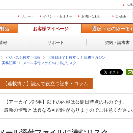
大塚
サポート
イベント・セミナー
お問い合わせ
English
製品
お客様マイページ
通販（たのめーる
情報
サポート
契約・請求書
ビジネスお役立ち情報
【連載終了】役立つ！ 総務マガジン
実務記事
メール添付ファイルに潜むリスク
【連載終了】読んで役立つ記事・コラム
【アーカイブ記事】以下の内容は公開日時点のものです。
最新の情報とは異なる可能性がありますのでご注意ください
メール添付ファイルに潜むリスク