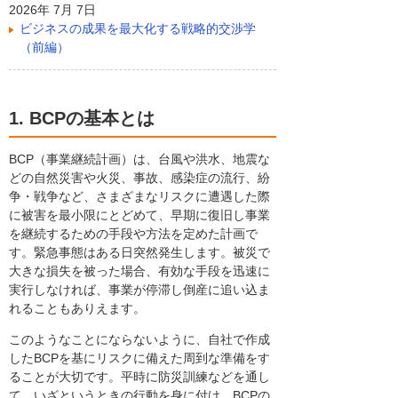
2026年 7月 7日
ビジネスの成果を最大化する戦略的交渉学
（前編）
1. BCPの基本とは
BCP（事業継続計画）は、台風や洪水、地震な
どの自然災害や火災、事故、感染症の流行、紛
争・戦争など、さまざまなリスクに遭遇した際
に被害を最小限にとどめて、早期に復旧し事業
を継続するための手段や方法を定めた計画で
す。緊急事態はある日突然発生します。被災で
大きな損失を被った場合、有効な手段を迅速に
実行しなければ、事業が停滞し倒産に追い込ま
れることもありえます。
このようなことにならないように、自社で作成
したBCPを基にリスクに備えた周到な準備をす
ることが大切です。平時に防災訓練などを通し
て、いざというときの行動を身に付け、BCPの