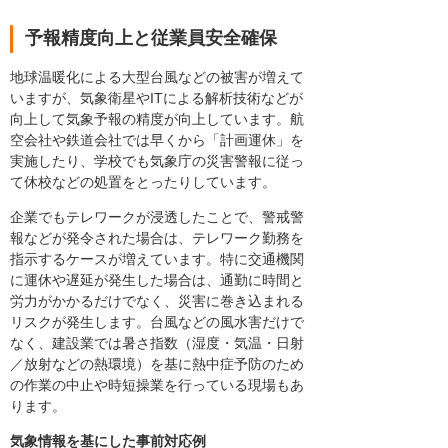
予報精度向上と従業員安全確保
地球温暖化による大型台風などの被害が増えて
いますが、気象衛星やITによる解析技術などが
向上して気象予報の精度が向上しています。航
空会社や鉄道会社では早くから「計画運休」を
実施したり、学校でも気象庁の災害警報に従っ
て休校などの処置をとったりしています。
企業でもテレワークが浸透したことで、警戒警
報などが発令された場合は、テレワーク勤務を
指示するケースが増えています。特に交通機関
に運休や遅延が発生した場合は、通勤に時間と
労力がかかるだけでなく、災害に巻き込まれる
リスクが発生します。台風などの風水害だけで
なく、建設業では暑さ指数（湿度・気温・日射
／放射などの熱環境）を基に熱中症予防のため
の作業の中止や時短操業を行っている現場もあ
ります。
気象情報を基にした事前対応例