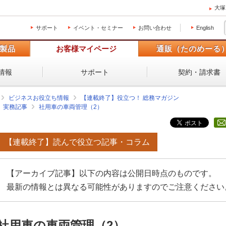
大塚
サポート
イベント・セミナー
お問い合わせ
English
製品
お客様マイページ
通販（たのめーる
情報
サポート
契約・請求書
ビジネスお役立ち情報
【連載終了】役立つ！ 総務マガジン
実務記事
社用車の車両管理（2）
【連載終了】読んで役立つ記事・コラム
【アーカイブ記事】以下の内容は公開日時点のものです。
最新の情報とは異なる可能性がありますのでご注意ください
社用車の車両管理（2）