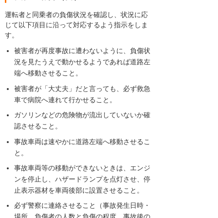
運転者と同乗者の負傷状況を確認し、状況に応
じて以下項目に沿って対応するよう指示をしま
す。
被害者が再度事故に遭わないように、負傷状
況を見たうえで動かせるようであれば道路左
端へ移動させること。
被害者が「大丈夫」だと言っても、必ず救急
車で病院へ連れて行かせること。
ガソリンなどの危険物が流出していないか確
認させること。
事故車両は速やかに道路左端へ移動させるこ
と。
事故車両等の移動ができないときは、エンジ
ンを停止し、ハザードランプを点灯させ、停
止表示器材を車両後部に設置させること。
必ず警察に連絡させること（事故発生日時・
場所、負傷者の人数と負傷の程度、事故後の