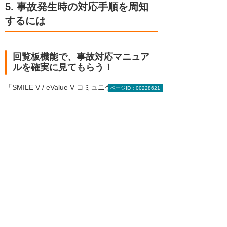
5. 事故発生時の対応手順を周知
するには
回覧板機能で、事故対応マニュア
ルを確実に見てもらう！
「SMILE V / eValue V コミュニケーション」の
ページID：00228621
回覧板機能は、紙で回す回覧板を電子化した機
能です。
回覧してほしいメンバー全員に一斉配信し、い
つ誰が見たかをひと目で把握できるため、確実
な情報伝達が行えます。
事故対応マニュアルを作成したら、回覧板機能
で確実に確認してもらうようにしましょう。