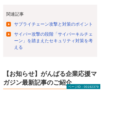
関連記事
サプライチェーン攻撃と対策のポイント
サイバー攻撃の段階「サイバーキルチェ
ーン」を踏まえたセキュリティ対策を考
える
【お知らせ】がんばる企業応援マ
ガジン最新記事のご紹介
ページID：00192379
2026年 8月 4日
成功法則をまねするより現実的な「失敗学」
（前編）
2026年 7月28日
基本から考える「休日」