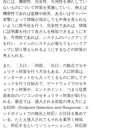
合には、機密性、完全性、可用性を満たしてい
ないものについて対策を実施していく。例えば
機密性であれば盗難や紛失、あるいはサイバー
攻撃によって情報が流出しても中身を見られな
いように暗号化を行う。完全性であれば、情報
に証明書を付けて改ざんを検知できるようにす
る。可用性であれば、システムのバックアップ
を行い、メインのシステムが落ちてもバックア
ップに切り替えられるようにするなどの対策が
考えられる。
また、「入口」「内部」「出口」の観点でセキ
ュリティ対策を行う方法もある。入口対策は、
インターネットから入ってくるものに対してチ
ェックを行う仕組みで、ゲートウェイでのセキ
ュリティ対策や、エンドポイント、つまり従業
員各自のパソコンのセキュリティ対策が挙げら
れる。最近では、侵入される前提の考え方によ
るEDR（Endpoint Detection and Response：エ
ンドポイントでの検出と対応）が注目を集めて
いる。たとえ侵入されてもそれを素早く検知
し、対応するというソリューションだ。対応部