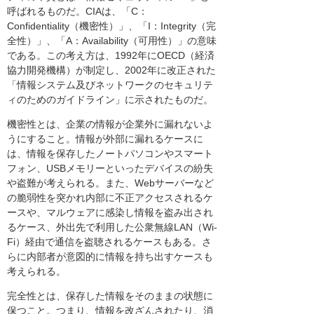
呼ばれるものだ。CIAは、「C：
Confidentiality（機密性）」、「I：Integrity（完
全性）」、「A：Availability（可用性）」の意味
である。この考え方は、1992年にOECD（経済
協力開発機構）が制定し、2002年に改正された
「情報システム及びネットワークのセキュリテ
ィのためのガイドライン」に示されたものだ。
機密性とは、企業の情報が企業外に漏れないよ
うにすること。情報が外部に漏れるケースに
は、情報を保存したノートパソコンやスマート
フォン、USBメモリーといったデバイスの紛失
や盗難が考えられる。また、Webサーバーなど
の脆弱性を突かれ内部に不正アクセスされるケ
ースや、マルウェアに感染し情報を盗み出され
るケース、外出先で利用した公衆無線LAN（Wi-
Fi）経由で通信を盗聴されるケースもある。さ
らに内部者が意図的に情報を持ち出すケースも
考えられる。
完全性とは、保存した情報をそのままの状態に
保つこと。つまり、情報を改ざんされたり、消