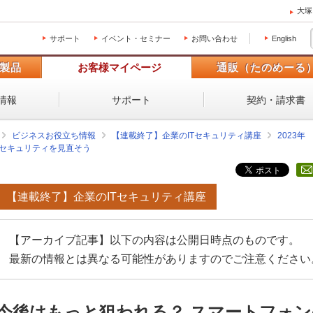
大塚
サポート
イベント・セミナー
お問い合わせ
English
製品
お客様マイページ
通販（たのめーる
情報
サポート
契約・請求書
ビジネスお役立ち情報
【連載終了】企業のITセキュリティ講座
2023年
のセキュリティを見直そう
【連載終了】企業のITセキュリティ講座
【アーカイブ記事】以下の内容は公開日時点のものです。
最新の情報とは異なる可能性がありますのでご注意ください
今後はもっと狙われる？ スマートフォ