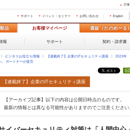
大塚
サポート
イベント・セミナー
お問い合わせ
English
製品
お客様マイページ
通販（たのめーる
情報
サポート
契約・請求書
ビジネスお役立ち情報
【連載終了】企業のITセキュリティ講座
2023年
へ、ガートナーが提言
【連載終了】企業のITセキュリティ講座
【アーカイブ記事】以下の内容は公開日時点のものです。
最新の情報とは異なる可能性がありますのでご注意ください
サイバーセキュリティ対策は「人間中心