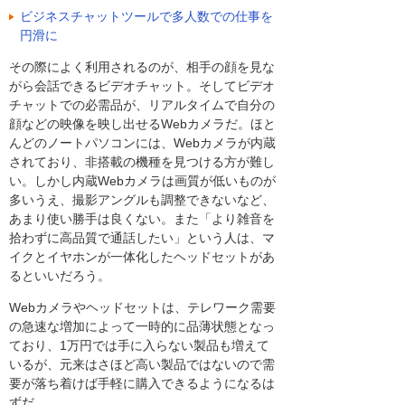
ビジネスチャットツールで多人数での仕事を
円滑に
その際によく利用されるのが、相手の顔を見な
がら会話できるビデオチャット。そしてビデオ
チャットでの必需品が、リアルタイムで自分の
顔などの映像を映し出せるWebカメラだ。ほと
んどのノートパソコンには、Webカメラが内蔵
されており、非搭載の機種を見つける方が難し
い。しかし内蔵Webカメラは画質が低いものが
多いうえ、撮影アングルも調整できないなど、
あまり使い勝手は良くない。また「より雑音を
拾わずに高品質で通話したい」という人は、マ
イクとイヤホンが一体化したヘッドセットがあ
るといいだろう。
Webカメラやヘッドセットは、テレワーク需要
の急速な増加によって一時的に品薄状態となっ
ており、1万円では手に入らない製品も増えて
いるが、元来はさほど高い製品ではないので需
要が落ち着けば手軽に購入できるようになるは
ずだ。