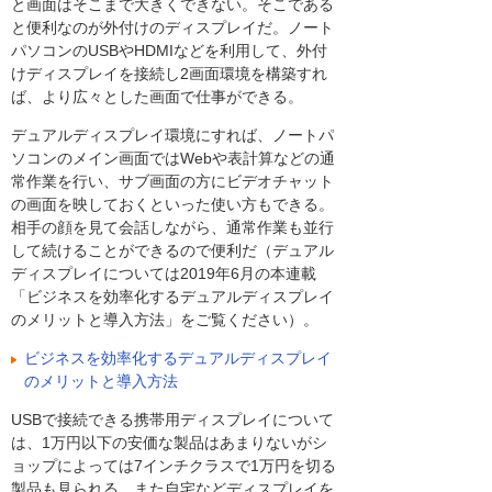
と画面はそこまで大きくできない。そこである
と便利なのが外付けのディスプレイだ。ノート
パソコンのUSBやHDMIなどを利用して、外付
けディスプレイを接続し2画面環境を構築すれ
ば、より広々とした画面で仕事ができる。
デュアルディスプレイ環境にすれば、ノートパ
ソコンのメイン画面ではWebや表計算などの通
常作業を行い、サブ画面の方にビデオチャット
の画面を映しておくといった使い方もできる。
相手の顔を見て会話しながら、通常作業も並行
して続けることができるので便利だ（デュアル
ディスプレイについては2019年6月の本連載
「ビジネスを効率化するデュアルディスプレイ
のメリットと導入方法」をご覧ください）。
ビジネスを効率化するデュアルディスプレイ
のメリットと導入方法
USBで接続できる携帯用ディスプレイについて
は、1万円以下の安価な製品はあまりないがシ
ョップによっては7インチクラスで1万円を切る
製品も見られる。また自宅などディスプレイを