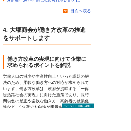
改正高年法で企業に求められる対応とは
目次へ戻る
4. 大塚商会が働き方改革の推進
をサポートします
働き方改革の実現に向けて企業に
求められるポイントを解説
労働人口の減少や生産性向上といった課題の解
決のため、柔軟な働き方への対応が求められて
います。働き方改革は、政府が提唱する「一億
総活躍社会の実現」に向けた施策であり、長時
間労働の是正や柔軟な働き方、高齢者の就業促
ページID：00224908
進など、9分野で方向性が明示されました。大
塚商会では多様化する働き方に対応する具体的
なご提案をしています。