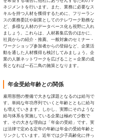
を希望する場合に他社にあっせんするためのマ
ネジメントを行います。また、業務に必要なス
キルを持つ人材を獲得するために、フリーラン
スの業務委託や副業としてのテレワーク勤務な
ど、多様な人材のデータベース化も視野に入れ
ましょう。これらは、人材募集広告のほかに、
社員からの紹介・推薦、一般対象のセミナー・
ワークショップ参加者からの登録など、企業活
動を通した人材獲得も検討してみましょう。企
業の人脈ネットワークを広げること＝企業の成
長となれば一石二鳥の施策となります。
年金受給年齢との関係
雇用形態の整備で大きな課題となるのは給与で
す。単純な年功序列でいくと年齢とともに給与
も増えていきます。しかし、実際にそのような
給与体系を実施している企業は極めて少数で
す。その大きな理由は「年金の受給」です。実
は法律で定める定年の年齢は年金の受給年齢と
リンクしています。近年では少子高齢化に伴っ